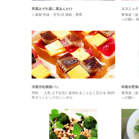
和風みぞれ蒸し葛あんかけ
エスニック
☆葛根 性味：甘辛/涼 帰経：脾胃
青海波（波
への願い 
洋風市松模様パン
和風冬野菜
市松 ・ 人気 上下左右に途切れることなく広がる 2020
青海波（波
年オリンピックのシンボル
への願い