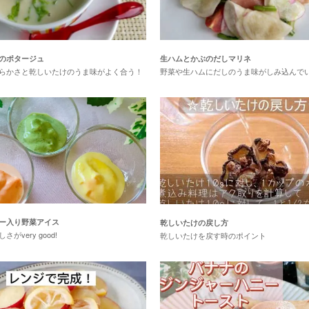
のポタージュ
生ハムとかぶのだしマリネ
らかさと乾しいたけのうま味がよく合う！
野菜や生ハムにだしのうま味がしみ込んで
ー入り野菜アイス
乾しいたけの戻し方
がvery good!
乾しいたけを戻す時のポイント