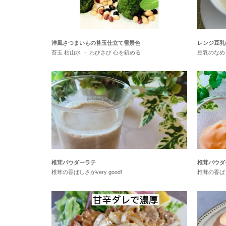
洋風さつまいもの苔玉仕立て雪景色
レンジ豆乳
苔玉 枯山水 ・ わびさび 心を鎮める
豆乳のなめ
椎茸パウダーラテ
椎茸パウダ
椎茸の香ばしさがvery good!
椎茸の香ばしさ