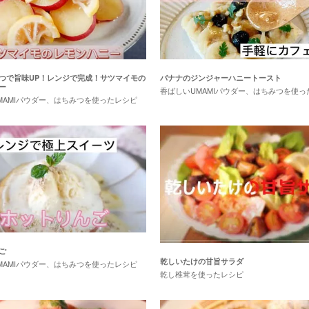
つで旨味UP！レンジで完成！サツマイモの
バナナのジンジャーハニートースト
ー
香ばしいUMAMIパウダー、はちみつを使っ
MAMIパウダー、はちみつを使ったレシピ
ご
乾しいたけの甘旨サラダ
MAMIパウダー、はちみつを使ったレシピ
乾し椎茸を使ったレシピ