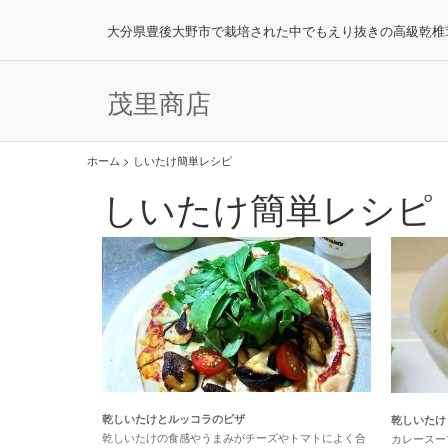
大分県豊後大野市で栽培された中でもえり抜きの高級乾椎
茂里商店
ホーム
>
しいたけ簡単レシピ
しいたけ簡単レシピ
乾しいたけとルッコラのピザ
乾しいたけ
乾しいたけの食感やうまみがチーズやトマトによく合
カレースープ