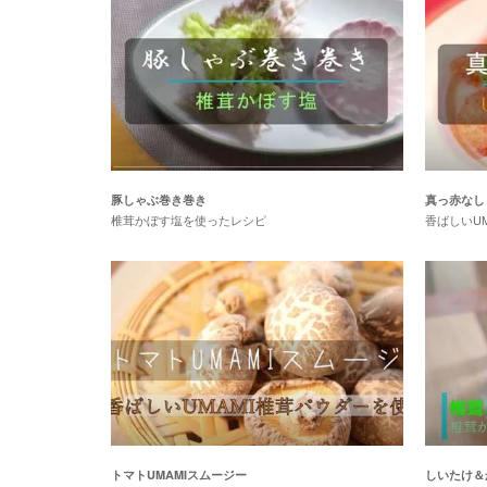
豚しゃぶ巻き巻き
真っ赤なし
椎茸かぼす塩を使ったレシピ
香ばしいU
トマトUMAMIスムージー
しいたけ＆