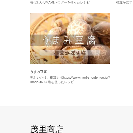
香ばしいUMAMIパウダーを使ったレシピ
椎茸かぼす
うまみ豆腐
乾しいたけ、椎茸カボhttps://www.mori-shouten.co.jp/?
mode=f60ス塩を使ったレシピ
茂里商店