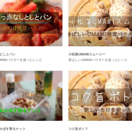
としとパン
小松菜UMAMIスムージー
MAMIパウダーを使ったレシピ
香ばしいUMAMIパウダーを使ったレシピ
かぼす香るナッツ
コク旨ポトフ