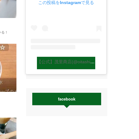
この投稿をInstagramで見る
いる！
【公式】茂里商店(@oitashiitakemori)がシェアした投稿
facebook