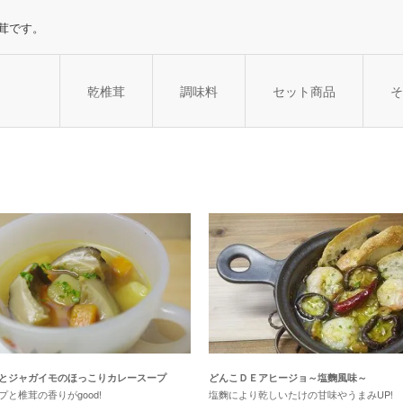
茸です。
乾椎茸
調味料
セット商品
そ
とジャガイモのほっこりカレースープ
どんこＤＥアヒージョ～塩麴風味～
と椎茸の香りがgood!
塩麴により乾しいたけの甘味やうまみUP!