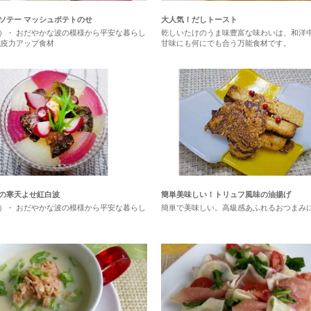
ソテー マッシュポテトのせ
大人気！だしトースト
）・ おだやかな波の模様から平安な暮らし
乾しいたけのうま味豊富な味わいは、和洋
免疫力アップ食材
甘味にも何にでも合う万能食材です。
の寒天よせ紅白波
簡単美味しい！トリュフ風味の油揚げ
）・ おだやかな波の模様から平安な暮らし
簡単で美味しい。高級感あふれるおつまみ