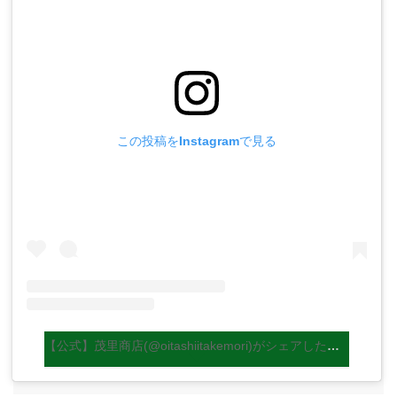
この投稿をInstagramで見る
【公式】茂里商店(@oitashiitakemori)がシェアした投稿