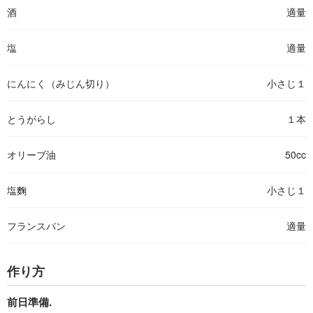
酒
適量
塩
適量
にんにく（みじん切り）
小さじ１
とうがらし
１本
オリーブ油
50cc
塩麴
小さじ１
フランスパン
適量
作り方
前日準備.