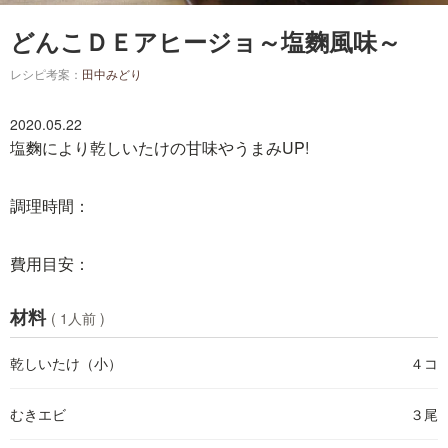
どんこＤＥアヒージョ～塩麴風味～
レシピ考案：
田中みどり
2020.05.22
塩麴により乾しいたけの甘味やうまみUP!
調理時間：
費用目安：
材料
( 1人前 )
乾しいたけ（小）
４コ
むきエビ
３尾