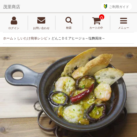
ご利用ガイド
茂里商店
0
検索
カートの中
メニュー
ログイン
お問い合わせ
ホーム
>
しいたけ簡単レシピ
>
どんこＤＥアヒージョ～塩麴風味～