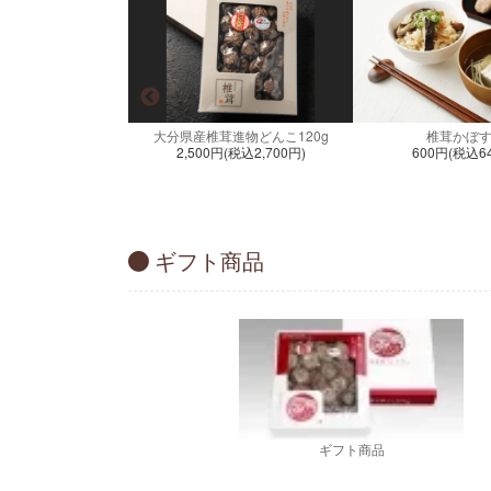
進物用箱入り300g
大分県産椎茸進物どんこ120g
椎茸かぼ
(税込5,400円)
2,500円(税込2,700円)
600円(税込6
ギフト商品
ギフト商品