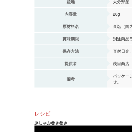
産地
大分県産
内容量
28g
原材料名
食塩（国内
賞味期限
別途商品
保存方法
直射日光
提供者
茂里商店
パッケー
備考
せ。
レシピ
豚しゃぶ巻き巻き