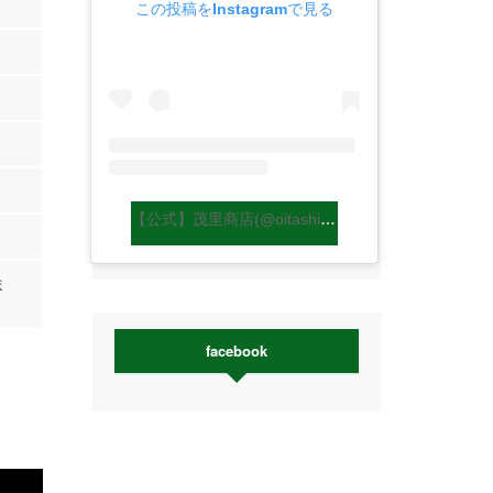
この投稿をInstagramで見る
【公式】茂里商店(@oitashiitakemori)がシェアした投稿
ま
facebook