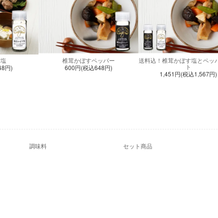
す塩
椎茸かぼすペッパー
送料込！椎茸かぼす塩とペッ
ト
48円)
600円(税込648円)
1,451円(税込1,567円)
調味料
セット商品