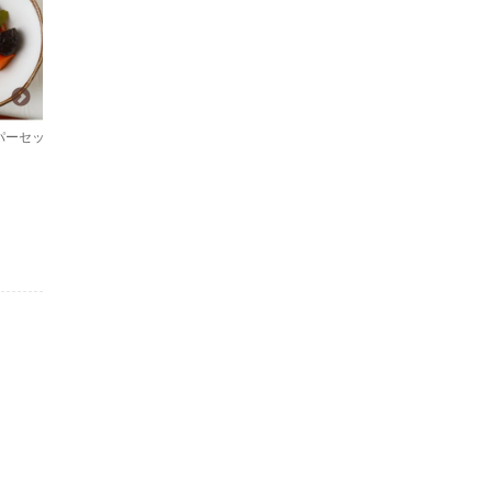
はちみつとUMAMIパウダーのセット
3,700円(税込3,996円)
送料込！ 食欲全開!!「無限椎茸」調味
パーセッ
料セット
3,551円(税込3,835円)