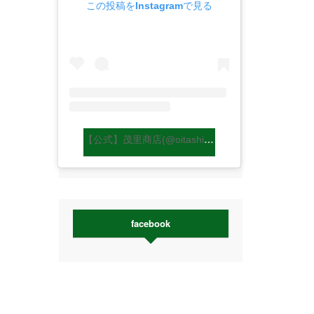
この投稿をInstagramで見る
【公式】茂里商店(@oitashiitakemori)がシェアした投稿
facebook