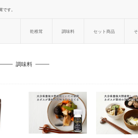
茸です。
乾椎茸
調味料
セット商品
そ
調味料