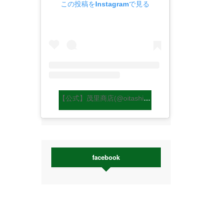
この投稿をInstagramで見る
【公式】茂里商店(@oitashiitakemori)がシェアした投稿
facebook