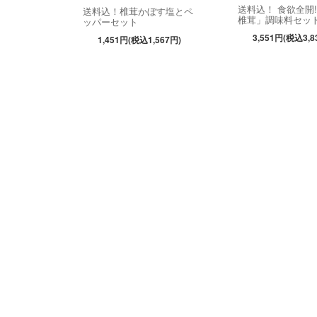
送料込！ 食欲全開!
送料込！椎茸かぼす塩とペ
椎茸」調味料セッ
ッパーセット
3,551円(税込3,8
1,451円(税込1,567円)