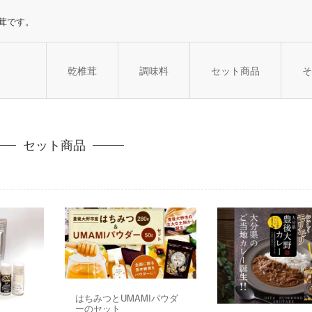
茸です。
乾椎茸
調味料
セット商品
そ
セット商品
はちみつとUMAMIパウダ
ーのセット