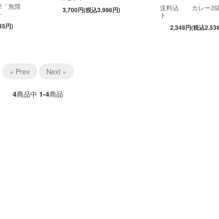
!「無限
送料込 カレー3
3,700円(税込3,996円)
ト
ト
35円)
2,348円(税込2,53
« Prev
Next »
4
商品中
1-4
商品