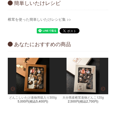
簡単しいたけレシピ
椎茸を使った簡単しいたけレシピ集 >>
あなたにおすすめの商品
どんこしいたけ進物用箱入り300g
大分県産椎茸進物どんこ120g
5,000円(税込5,400円)
2,500円(税込2,700円)
g