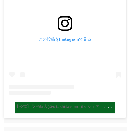
この投稿をInstagramで見る
【公式】茂里商店(@oitashiitakemori)がシェアした投稿