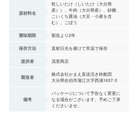
乾しいたけ（しいたけ（大分県
産））、牛肉（大分県産）、砂糖、
原材料名
こいくち醤油（大豆・小麦を含
む）、ごぼう
賞味期限
製造より2年
保存方法
直射日光を避けて常温で保存
提供者
茂里商店
株式会社かまえ直送活き粋船団
製造者
大分県佐伯市蒲江大字西浦1637-3
パッケージについて予告なく変更に
備考
なる場合がございます。予めご了承
くださいませ。