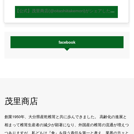
【公式】茂里商店(@oitashiitakemori)がシェアした投稿
facebook
茂里商店
創業1950年、大分県産乾椎茸と共に歩んできました。 高齢化の進展と
相まって椎茸生産者の減少が顕著になり、外国産の椎茸の流通が増えつ
つありますが、私どもは『食』を扱う責任を第一と考え、業界の方々と