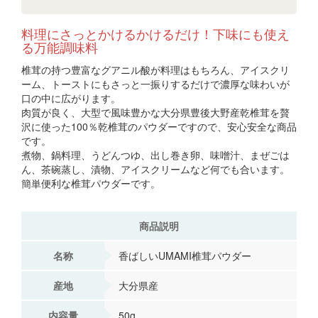
料理にさっとかけるかけるだけ！下味にも使え
る万能調味料
椎茸の持つ豊富なグアニル酸が料理はもちろん、アイスクリ
ーム、トーストにもさっと一振りするだけで濃厚な味わいが
口の中に広がります。
肉質が良く、大型で風味豊かな大分県豊後大野産乾椎茸を贅
沢に使った100％乾椎茸のパウダーですので、安心安全な商品
です。
煮物、鍋料理、うどんつゆ、出し巻き卵、味噌汁、まぜごは
ん、茶碗蒸し、漬物、アイスクリームなど何でも合います。
簡単便利な椎茸パウダーです。
商品説明
名称
香ばしいUMAMI椎茸パウダー
産地
大分県産
内容量
50g