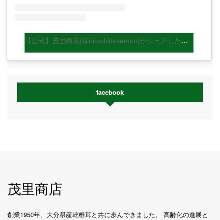
【公式】茂里商店(@oitashiitakemori)がシェアした投稿
facebook
茂里商店
創業1950年、大分県産乾椎茸と共に歩んできました。 高齢化の進展と