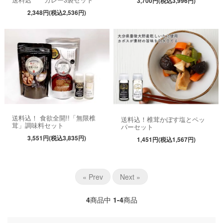
3,700円(税込3,996円)
2,348円(税込2,536円)
送料込！ 食欲全開!!「無限椎
送料込！椎茸かぼす塩とペッ
茸」調味料セット
パーセット
3,551円(税込3,835円)
1,451円(税込1,567円)
« Prev
Next »
4
商品中
1-4
商品