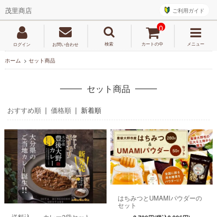
ご利用ガイド
茂里商店
0
検索
カートの中
メニュー
ログイン
お問い合わせ
ホーム
>
セット商品
セット商品
おすすめ順
|
価格順
| 新着順
はちみつとUMAMIパウダーの
セット
送料込 カレー3袋セット