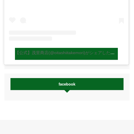
【公式】茂里商店(@oitashiitakemori)がシェアした投稿
facebook