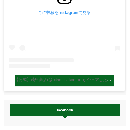
この投稿をInstagramで見る
【公式】茂里商店(@oitashiitakemori)がシェアした投稿
facebook