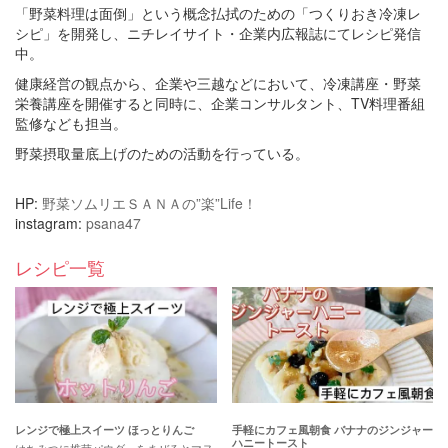
「野菜料理は面倒」という概念払拭のための「つくりおき冷凍レ
シピ」を開発し、ニチレイサイト・企業内広報誌にてレシピ発信
中。
健康経営の観点から、企業や三越などにおいて、冷凍講座・野菜
栄養講座を開催すると同時に、企業コンサルタント、TV料理番組
監修なども担当。
野菜摂取量底上げのための活動を行っている。
HP:
野菜ソムリエＳＡＮＡの”楽”Life！
instagram:
psana47
レシピ一覧
レンジで極上スイーツ ほっとりんご
手軽にカフェ風朝食 バナナのジンジャー
ハニートースト
はちみつに椎茸パウダーをまぜるとマヌ