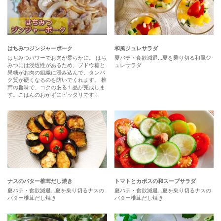
和風ジュレサラダ
はちみつジンジャーポーク
夏バテ・食欲減退...夏を乗り切る和風ジ
はちみつパワーでお肉が柔らかに。 はち
ュレサラダ
みつには浸透性があるため、ブドウ糖と
果糖がお肉の組織に浸み込んで、タンパ
ク質が硬くなるのを防いでくれます。 椎
茸の旨味で、コクのある１品が完成しま
す。ごはんのおかずにピッタリです！
ナスのバター椎茸だし焼き
トマトとカボスの和スープサラダ
夏バテ・食欲減退...夏を乗り切るナスの
夏バテ・食欲減退...夏を乗り切るナスの
バター椎茸だし焼き
バター椎茸だし焼き