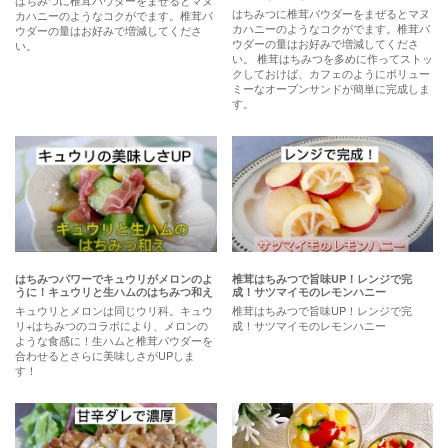
はちみつに椎茸パウダーをまぜるとマヌ
カハニーのようなコクがでます。椎茸パ
カハニーのようなコクがでます。椎茸パ
ウダーの量はお好みで増減してくださ
ウダーの量はお好みで増減してくださ
い。
い。 椎茸はちみつを多めに作ってストッ
クしておけば、カフェのようにボリュー
ミーなオープンサンドが簡単に完成しま
す。
はちみつパワーでキュウリがメロンのよ
椎茸はちみつで旨味UP！レンジで完
うに！キュウリと生ハムのはちみつ和え
成！サツマイモのレモンハニー
キュウリとメロンは同じウリ科。キュウ
椎茸はちみつで旨味UP！レンジで完
リ+はちみつのコラボにより、メロンの
成！サツマイモのレモンハニー
ような食感に！生ハムと椎茸パウダーを
合わせるとさらに美味しさがUPしま
す！