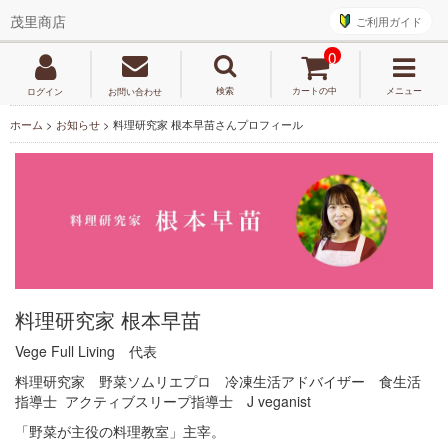
ご利用ガイド
茂里商店
0
検索
カートの中
メニュー
ログイン
お問い合わせ
ホーム
>
お知らせ
>
料理研究家 根本早苗さんプロフィール
料理研究家 根本早苗
Vege Full Living 代表
料理研究家 野菜ソムリエプロ 冷凍生活アドバイザー 食生活
指導士 アクティブスリープ指導士 J veganist
「野菜が主役の料理教室」主宰。