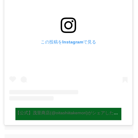
この投稿をInstagramで見る
【公式】茂里商店(@oitashiitakemori)がシェアした投稿