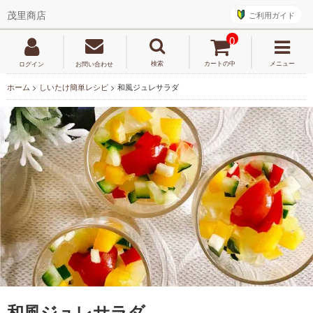
ご利用ガイド
茂里商店
0
検索
カートの中
メニュー
ログイン
お問い合わせ
ホーム
>
しいたけ簡単レシピ
>
和風ジュレサラダ
和風ジュレサラダ