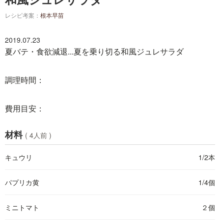
レシピ考案：
根本早苗
2019.07.23
夏バテ・食欲減退...夏を乗り切る和風ジュレサラダ
調理時間：
費用目安：
材料
( 4人前 )
キュウリ
1/2本
パプリカ黄
1/4個
ミニトマト
２個