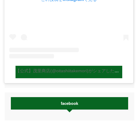
【公式】茂里商店(@oitashiitakemori)がシェアした投稿
facebook