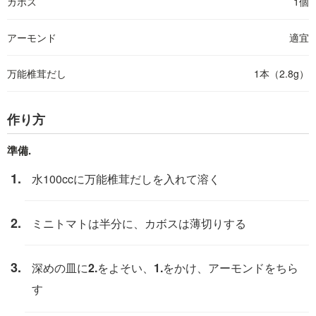
カボス
1個
アーモンド
適宜
万能椎茸だし
1本（2.8g）
作り方
準備.
水100ccに万能椎茸だしを入れて溶く
ミニトマトは半分に、カボスは薄切りする
深めの皿に
2.
をよそい、
1.
をかけ、アーモンドをちら
す