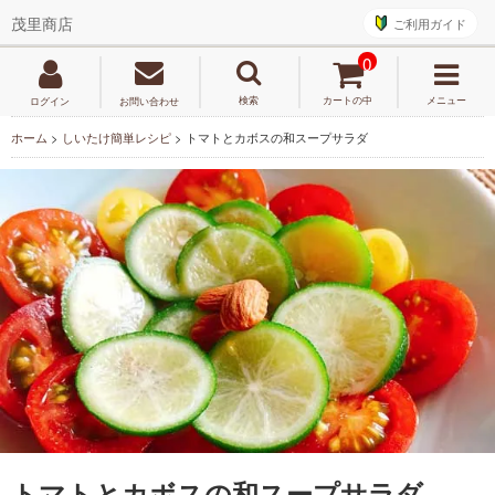
ご利用ガイド
茂里商店
0
検索
カートの中
メニュー
ログイン
お問い合わせ
ホーム
>
しいたけ簡単レシピ
>
トマトとカボスの和スープサラダ
トマトとカボスの和スープサラダ