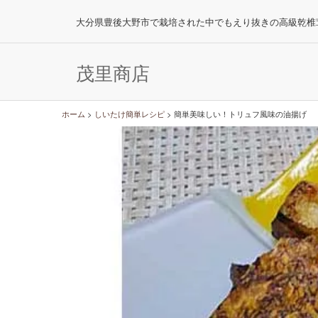
大分県豊後大野市で栽培された中でもえり抜きの高級乾椎
茂里商店
ホーム
>
しいたけ簡単レシピ
>
簡単美味しい！トリュフ風味の油揚げ