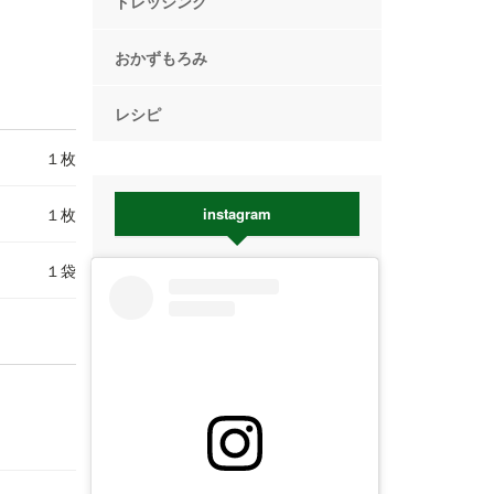
ドレッシング
おかずもろみ
レシピ
１枚
instagram
１枚
１袋