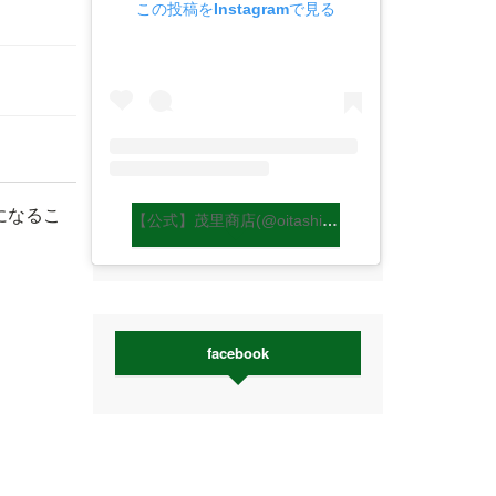
この投稿をInstagramで見る
になるこ
【公式】茂里商店(@oitashiitakemori)がシェアした投稿
facebook