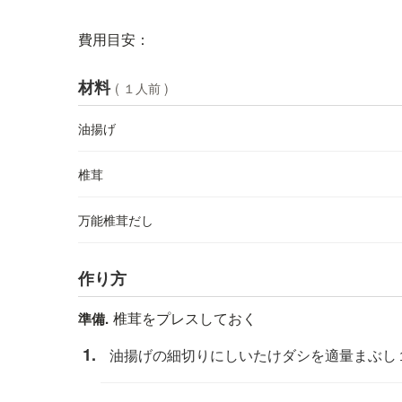
費用目安：
材料
( １人前 )
油揚げ
椎茸
万能椎茸だし
作り方
椎茸をプレスしておく
準備.
油揚げの細切りにしいたけダシを適量まぶし