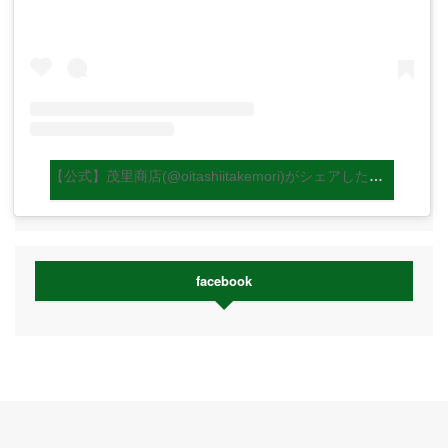
【公式】茂里商店(@oitashiitakemori)がシェアした投稿
facebook