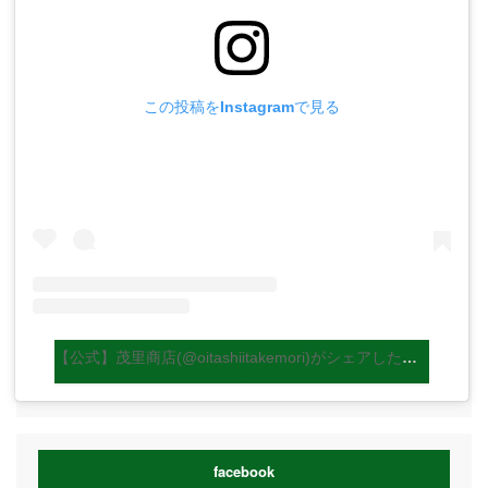
この投稿をInstagramで見る
【公式】茂里商店(@oitashiitakemori)がシェアした投稿
facebook