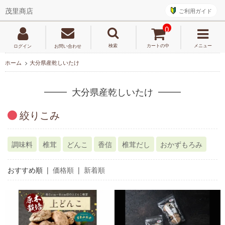
ご利用ガイド
茂里商店
0
検索
カートの中
メニュー
ログイン
お問い合わせ
ホーム
>
大分県産乾しいたけ
大分県産乾しいたけ
絞りこみ
調味料
椎茸
どんこ
香信
椎茸だし
おかずもろみ
おすすめ順 |
価格順
|
新着順