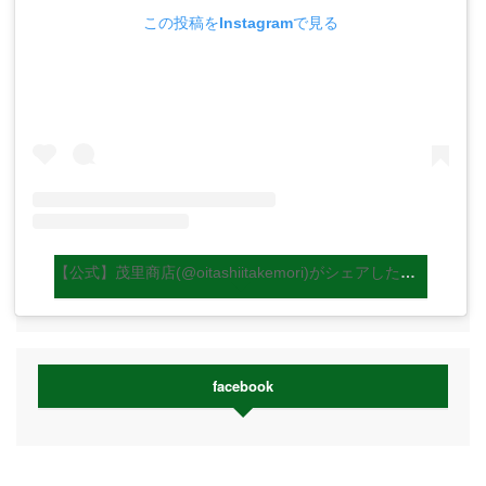
この投稿をInstagramで見る
【公式】茂里商店(@oitashiitakemori)がシェアした投稿
facebook