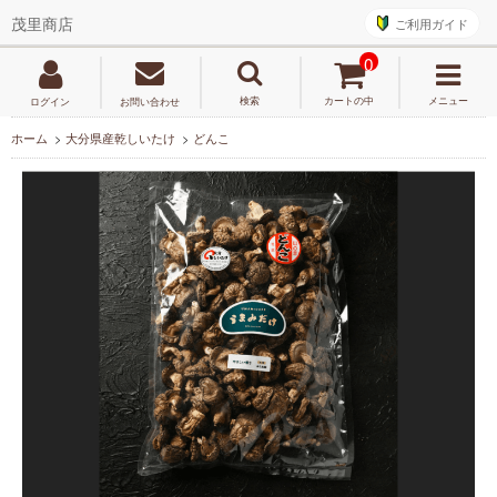
ご利用ガイド
茂里商店
0
検索
カートの中
メニュー
ログイン
お問い合わせ
ホーム
>
大分県産乾しいたけ
>
どんこ