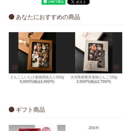
あなたにおすすめの商品
どんこしいたけ進物用箱入り300g
大分県産椎茸進物どんこ120g
5,000円(税込5,400円)
2,500円(税込2,700円)
g
ギフト商品
調味料