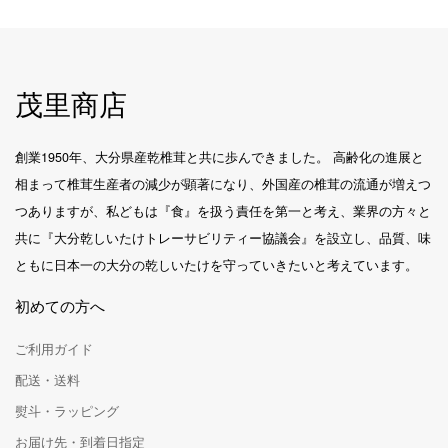
茂里商店
創業1950年、大分県産乾椎茸と共に歩んできました。 高齢化の進展と
相まって椎茸生産者の減少が顕著になり、外国産の椎茸の流通が増えつ
つありますが、私どもは『食』を扱う責任を第一と考え、業界の方々と
共に『大分乾しいたけトレーサビリティー協議会』を設立し、品質、味
ともに日本一の大分の乾しいたけを守っていきたいと考えています。
初めての方へ
ご利用ガイド
配送・送料
熨斗・ラッピング
お届け先・到着日指定