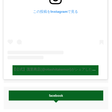
この投稿をInstagramで見る
【公式】茂里商店(@oitashiitakemori)がシェアした投稿
facebook