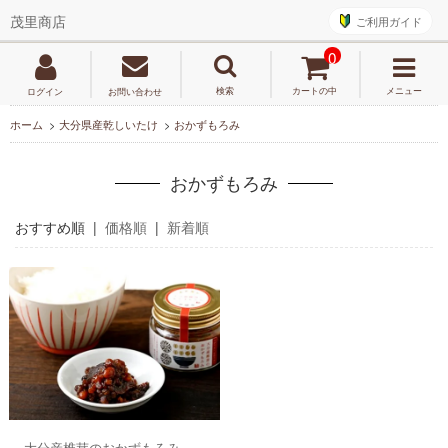
ご利用ガイド
茂里商店
0
検索
カートの中
メニュー
ログイン
お問い合わせ
ホーム
>
大分県産乾しいたけ
>
おかずもろみ
おかずもろみ
おすすめ順 |
価格順
|
新着順
大分産椎茸のおかずもろみ