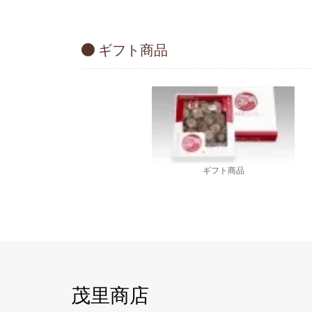
けギフト 200g
(税込3,240円)
ギフト商品
ギフト商品
茂里商店