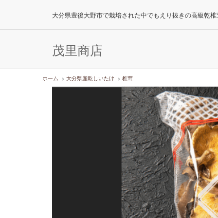
大分県豊後大野市で栽培された中でもえり抜きの高級乾椎
茂里商店
ホーム
>
大分県産乾しいたけ
>
椎茸