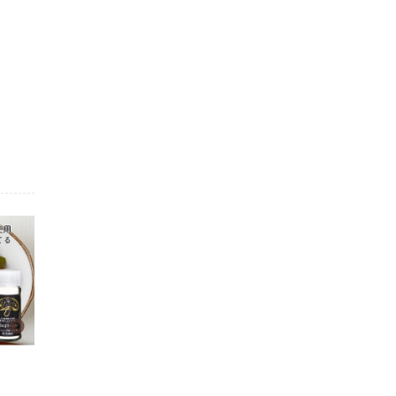
送料込！ 食欲全開!!「無限椎茸」調
送料込！椎茸かぼす塩とペッパーセッ
料セット
ト
3,551円(税込3,835円)
1,451円(税込1,567円)