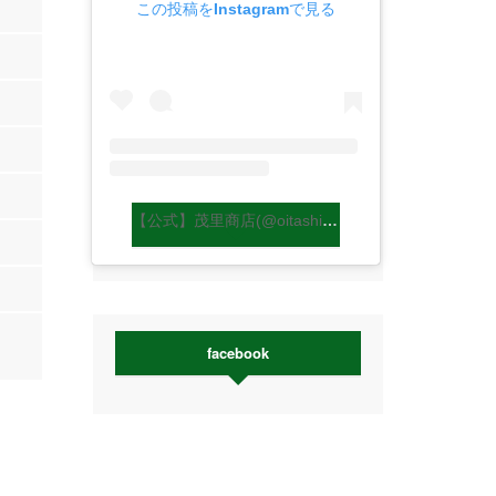
この投稿をInstagramで見る
【公式】茂里商店(@oitashiitakemori)がシェアした投稿
facebook