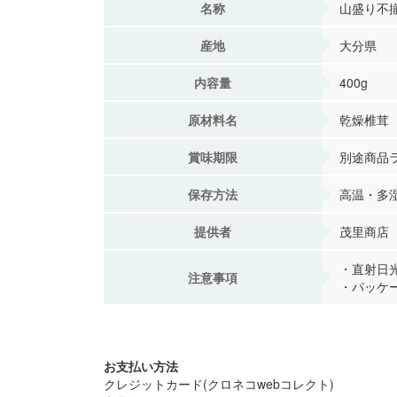
名称
山盛り不
産地
大分県
内容量
400g
原材料名
乾燥椎茸
賞味期限
別途商品
保存方法
高温・多
提供者
茂里商店
・直射日
注意事項
・パッケ
お支払い方法
クレジットカード(クロネコwebコレクト)