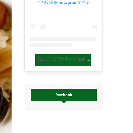
この投稿をInstagramで見る
【公式】茂里商店(@oitashiitakemori)がシェアした投稿
facebook