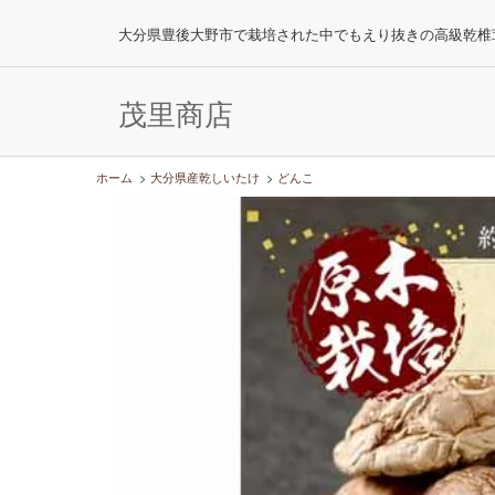
大分県豊後大野市で栽培された中でもえり抜きの高級乾椎
茂里商店
ホーム
>
大分県産乾しいたけ
>
どんこ