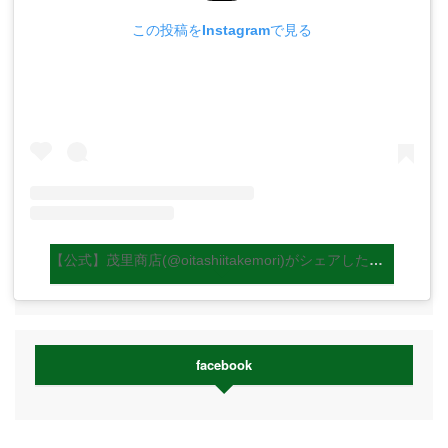
この投稿をInstagramで見る
【公式】茂里商店(@oitashiitakemori)がシェアした投稿
facebook