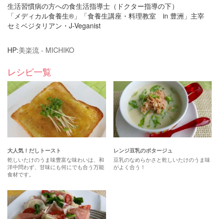
生活習慣病の方への食生活指導士（ドクター指導の下）
「メディカル食養生®」「食養生講座・料理教室 in 豊洲」主宰
セミベジタリアン・J-Veganist
HP:
美楽流 - MICHIKO
レシピ一覧
大人気！だしトースト
レンジ豆乳のポタージュ
乾しいたけのうま味豊富な味わいは、和
豆乳のなめらかさと乾しいたけのうま味
洋中問わず、甘味にも何にでも合う万能
がよく合う！
食材です。