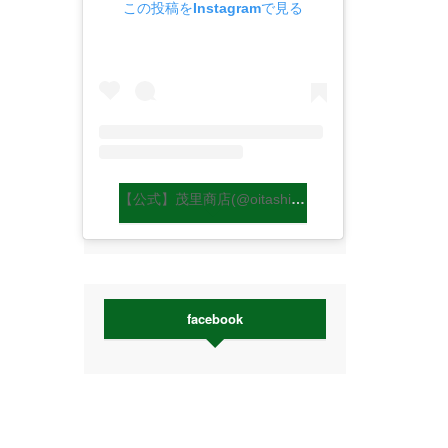
この投稿をInstagramで見る
【公式】茂里商店(@oitashiitakemori)がシェアした投稿
facebook