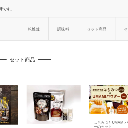
茸です。
乾椎茸
調味料
セット商品
そ
セット商品
はちみつとUMAMI
ーのセット