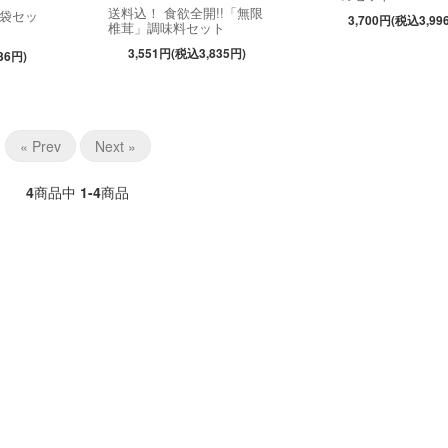
送料込！ 食欲全開!!「無限
袋セッ
3,700円(税込3,99
椎茸」調味料セット
3,551円(税込3,835円)
36円)
« Prev
Next »
4
商品中
1-4
商品