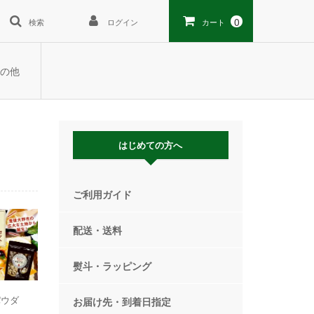
0
検索
ログイン
カート
の他
はじめての方へ
ご利用ガイド
配送・送料
熨斗・ラッピング
パウダ
お届け先・到着日指定