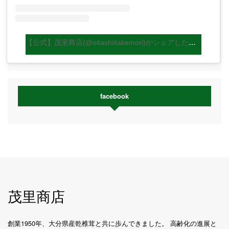
【公式】茂里商店(@oitashiitakemori)がシェアした投稿
facebook
茂里商店
創業1950年、大分県産乾椎茸と共に歩んできました。 高齢化の進展と