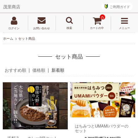
ご利用ガイド
茂里商店
0
検索
カートの中
メニュー
ログイン
お問い合わせ
ホーム
>
セット商品
セット商品
おすすめ順
|
価格順
| 新着順
はちみつとUMAMIパウダーの
セット
送料込 カレー3袋セット