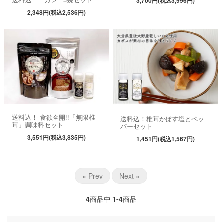
3,700円(税込3,996円)
2,348円(税込2,536円)
送料込！ 食欲全開!!「無限椎
送料込！椎茸かぼす塩とペッ
茸」調味料セット
パーセット
3,551円(税込3,835円)
1,451円(税込1,567円)
« Prev
Next »
4
商品中
1-4
商品