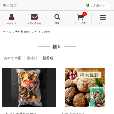
ご利用ガイド
茂里商店
0
検索
カートの中
メニュー
ログイン
お問い合わせ
ホーム
>
大分県産乾しいたけ
>
椎茸
椎茸
おすすめ順
|
価格順
| 新着順
山盛り大葉椎茸400g
特大 椎茸 500g