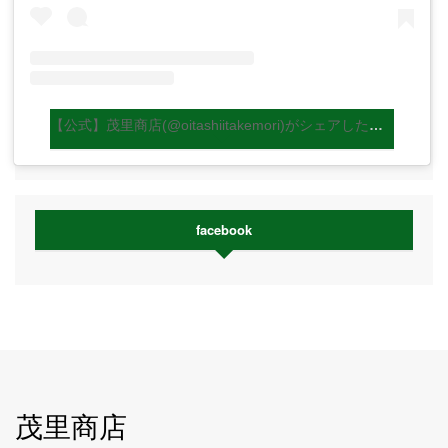
【公式】茂里商店(@oitashiitakemori)がシェアした投稿
facebook
茂里商店