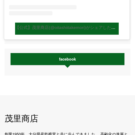
【公式】茂里商店(@oitashiitakemori)がシェアした投稿
facebook
茂里商店
創業1950年、大分県産乾椎茸と共に歩んできました。 高齢化の進展と