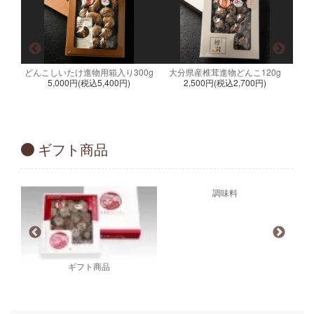
どんこしいたけ進物用箱入り300g
大分県産椎茸進物どんこ120g
5,000円(税込5,400円)
2,500円(税込2,700円)
g
ギフト商品
調味料
ギフト商品