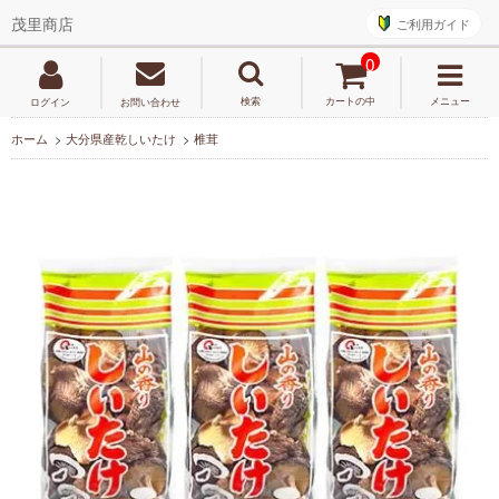
ご利用ガイド
茂里商店
0
検索
カートの中
メニュー
ログイン
お問い合わせ
ホーム
>
大分県産乾しいたけ
>
椎茸