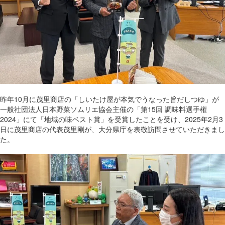
昨年10月に茂里商店の「しいたけ屋が本気でうなった旨だしつゆ」が
一般社団法人日本野菜ソムリエ協会主催の「第15回 調味料選手権
2024」にて「地域の味ベスト賞」を受賞したことを受け、2025年2月3
日に茂里商店の代表茂里剛が、大分県庁を表敬訪問させていただきまし
た。