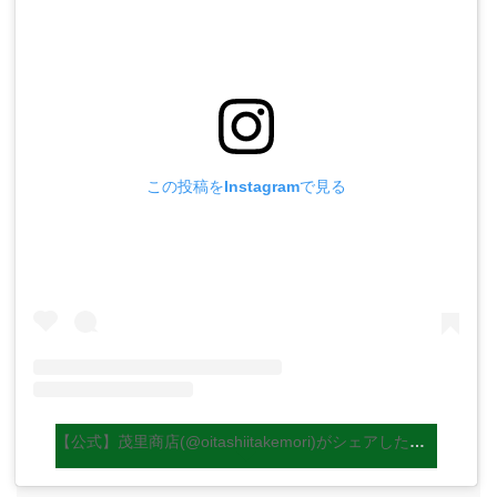
この投稿をInstagramで見る
【公式】茂里商店(@oitashiitakemori)がシェアした投稿