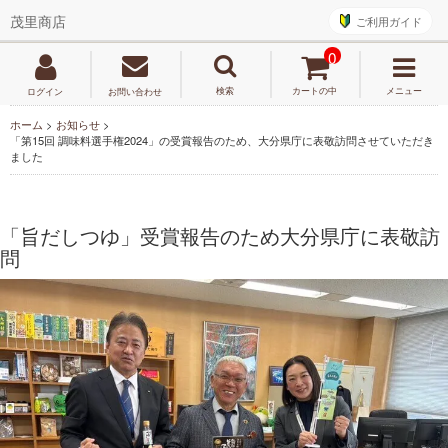
ご利用ガイド
茂里商店
0
検索
カートの中
メニュー
ログイン
お問い合わせ
ホーム
>
お知らせ
>
「第15回 調味料選手権2024」の受賞報告のため、大分県庁に表敬訪問させていただき
ました
「旨だしつゆ」受賞報告のため大分県庁に表敬訪
問