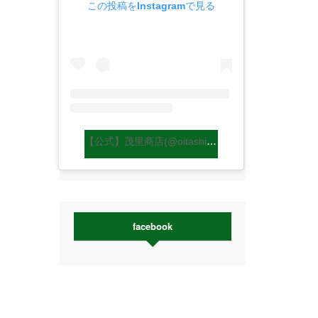
この投稿をInstagramで見る
【公式】茂里商店(@oitashiitakemori)がシェアした投稿
facebook