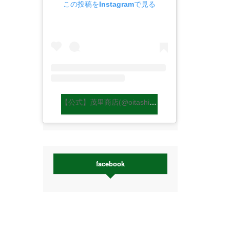
この投稿をInstagramで見る
【公式】茂里商店(@oitashiitakemori)がシェアした投稿
facebook