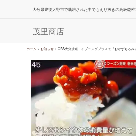
大分県豊後大野市で栽培された中でもえり抜きの高級乾椎
茂里商店
ホーム
>
お知らせ
>
OBS大分放送 - イブニングプラスで『おかずもろ