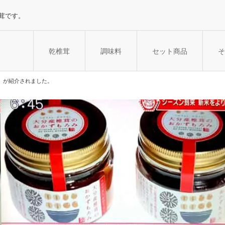
茸です。
乾椎茸
調味料
セット商品
そ
み』が紹介されました。