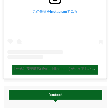
この投稿をInstagramで見る
【公式】茂里商店(@oitashiitakemori)がシェアした投稿
facebook