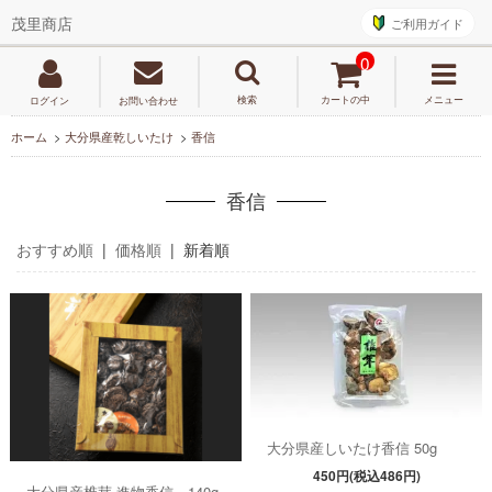
ご利用ガイド
茂里商店
0
検索
カートの中
メニュー
ログイン
お問い合わせ
ホーム
>
大分県産乾しいたけ
>
香信
香信
おすすめ順
|
価格順
| 新着順
大分県産しいたけ香信 50g
450円(税込486円)
大分県産椎茸 進物香信 140g